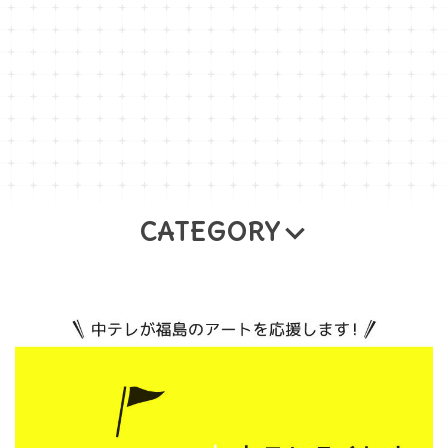
CATEGORY
Naomi Horiike
佐藤香
藤 優里
舛田 玲香
あきばたまみ
サガキケイタ
千葉清藍
齋藤ナオ
今野真理 （ドリームチョーク＆ペイントアー
ト）