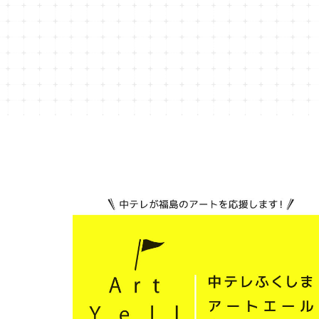
Naomi Horiike
佐藤香
藤 優里
舛田
今野真理 （ドリームチョーク＆ペイント