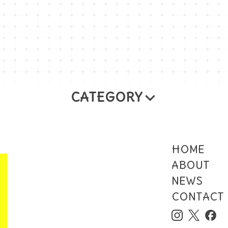
CATEGORY
 玲香
あきばたまみ
サガキケイタ
千葉清藍
齋
アート）
HOME
ABOUT
NEWS
CONTACT