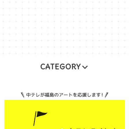
CATEGORY
Naomi Horiike
佐藤香
藤 優里
舛田 玲香
あきばたまみ
サガキケイタ
千葉清藍
齋藤ナオ
今野真理 （ドリームチョーク＆ペイントアー
ト）